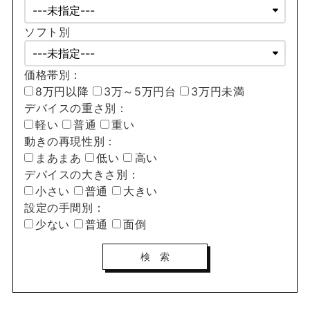
ソフト別
価格帯別：
8万円以降
3万～5万円台
3万円未満
デバイスの重さ別：
軽い
普通
重い
動きの再現性別：
まあまあ
低い
高い
デバイスの大きさ別：
小さい
普通
大きい
設定の手間別：
少ない
普通
面倒