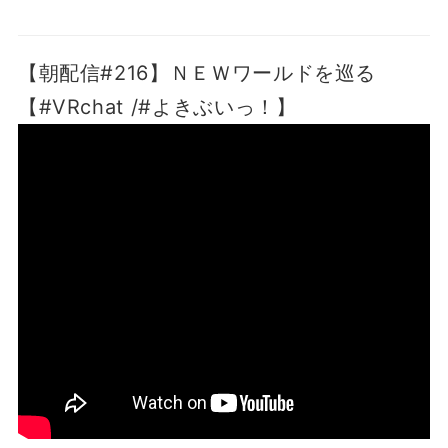
【朝配信#216】ＮＥＷワールドを巡る
【#VRchat /#よきぶいっ！】