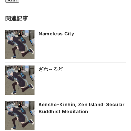
関連記事
Nameless City
ざわ～るど
Kenshō-Kinhin‚ Zen Island˸ Secular
Buddhist Meditation