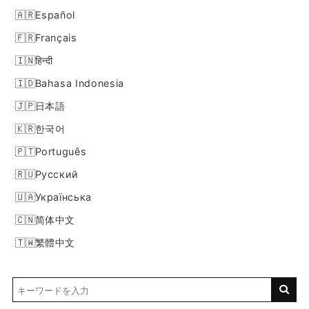
Español
Français
हिन्दी
Bahasa Indonesia
日本語
한국어
Português
Русский
Українська
简体中文
繁體中文