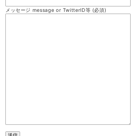
メッセージ message or TwitterID等
(必須)
送信