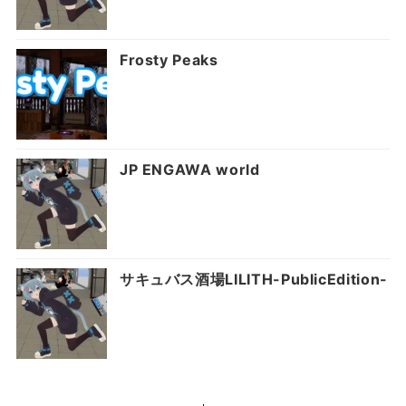
Frosty Peaks
JP ENGAWA world
サキュバス酒場LILITH-PublicEdition-