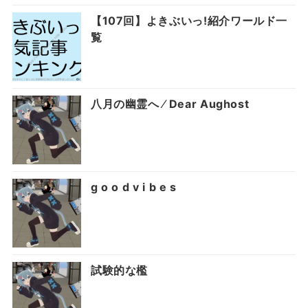
【107回】よきぶいっ!紹介ワールド一
覧
八月の幽霊へ ⁄ Dear Aughost
g o o d v i b e s
試験的な檻