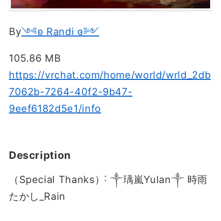
By
༺ʚ Randi ɞ༻
105.86 MB
https://vrchat.com/home/world/wrld_2db
7062b-7264-40f2-9b47-
9eef6182d5e1/info
Description
（Special Thanks）˸ ༒瑀嵐Yulan༒ 時雨
たかし_Rain