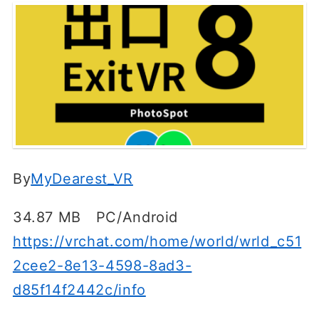
By
MyDearest_VR
34.87 MB PC/Android
https://vrchat.com/home/world/wrld_c51
2cee2-8e13-4598-8ad3-
d85f14f2442c/info