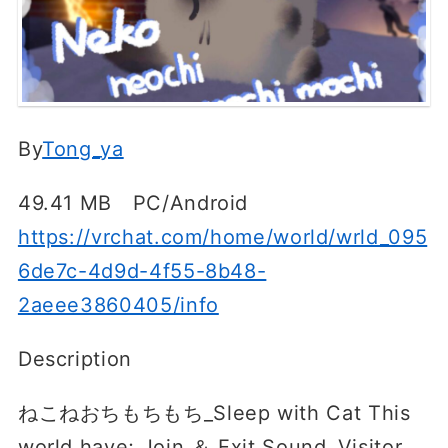
By
Tong_ya
49.41 MB PC/Android
https://vrchat.com/home/world/wrld_095
6de7c-4d9d-4f55-8b48-
2aeee3860405/info
Description
ねこねおちもちもち_Sleep with Cat This
world have; Join ＆ Exit Sound‚ Visitor