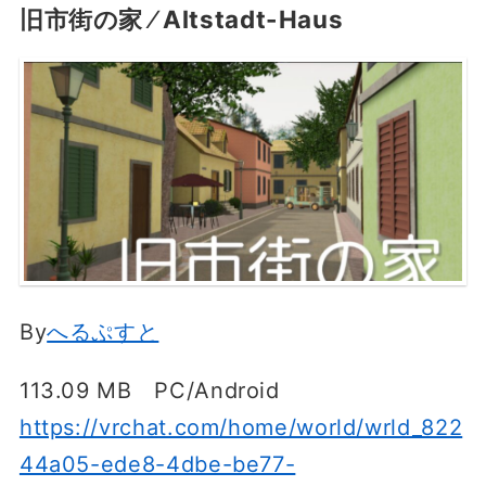
旧市街の家 ⁄ Altstadt-Haus
By
へるぷすと
113.09 MB PC/Android
https://vrchat.com/home/world/wrld_822
44a05-ede8-4dbe-be77-