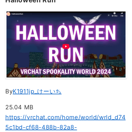
By
K1911jp_けーいち
25.04 MB
https://vrchat.com/home/world/wrld_d74
5c1bd-cf68-488b-82a8-