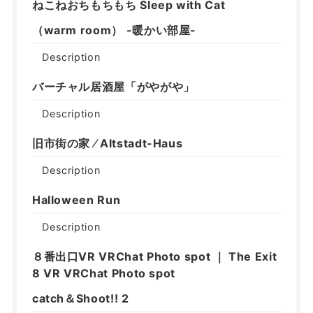
ねこねおちもちもち Sleep with Cat
（warm room） -暖かい部屋-
Description
バーチャル居酒屋「がやがや」
Description
旧市街の家 ⁄ Altstadt-Haus
Description
Halloween Run
Description
８番出口VR VRChat Photo spot ｜ The Exit
8 VR VRChat Photo spot
catch＆Shootǃǃ 2