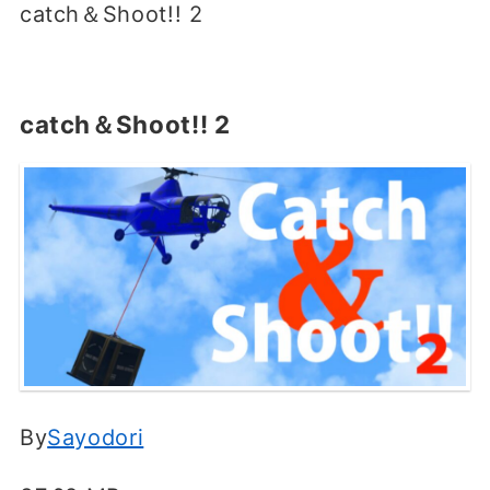
catch＆Shootǃǃ 2
catch＆Shootǃǃ 2
By
Sayodori