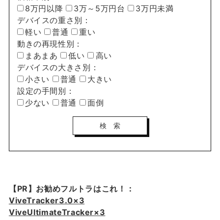
8万円以降
3万～5万円台
3万円未満
デバイスの重さ別：
軽い
普通
重い
動きの再現性別：
まあまあ
低い
高い
デバイスの大きさ別：
小さい
普通
大きい
設定の手間別：
少ない
普通
面倒
【PR】お勧めフルトラはこれ！：
ViveTracker3.0×3
ViveUltimateTracker×3