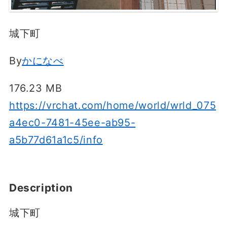
城下町
By
かになべ
176.23 MB
https://vrchat.com/home/world/wrld_075
a4ec0-7481-45ee-ab95-
a5b77d61a1c5/info
Description
城下町