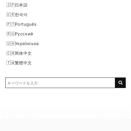
日本語
한국어
Português
Русский
Українська
简体中文
繁體中文