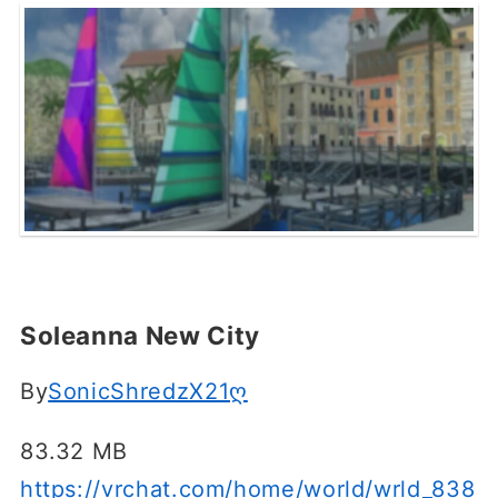
Soleanna New City
By
SonicShredzX21ღ
83.32 MB
https://vrchat.com/home/world/wrld_838