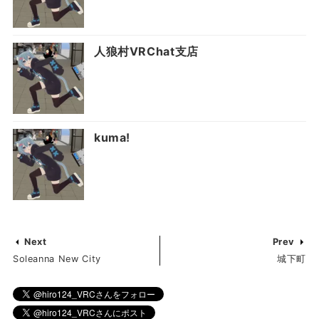
人狼村VRChat支店
kumaǃ
Next
Prev
Soleanna New City
城下町