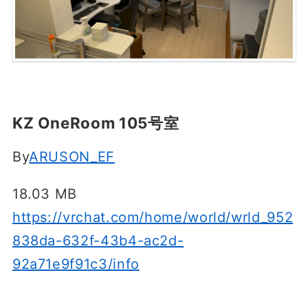
KZ OneRoom 105号室
By
ARUSON_EF
18.03 MB
https://vrchat.com/home/world/wrld_952
838da-632f-43b4-ac2d-
92a71e9f91c3/info