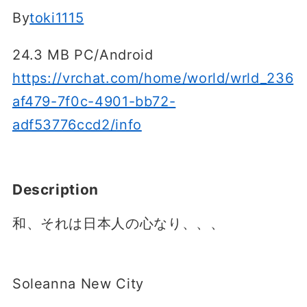
By
toki1115
24.3 MB PC/Android
https://vrchat.com/home/world/wrld_236
af479-7f0c-4901-bb72-
adf53776ccd2/info
Description
和、それは日本人の心なり、、、
Soleanna New City