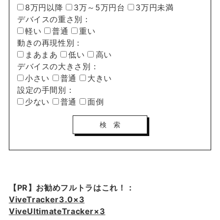
8万円以降
3万～5万円台
3万円未満
デバイスの重さ別：
軽い
普通
重い
動きの再現性別：
まあまあ
低い
高い
デバイスの大きさ別：
小さい
普通
大きい
設定の手間別：
少ない
普通
面倒
【PR】お勧めフルトラはこれ！：
ViveTracker3.0×3
ViveUltimateTracker×3