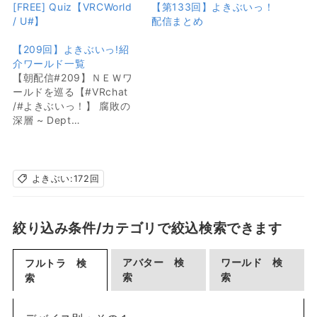
[FREE] Quiz【VRCWorld
【第133回】よきぶいっ！
/ U#】
配信まとめ
【209回】よきぶいっ!紹
介ワールド一覧
【朝配信#209】ＮＥＷワ
ールドを巡る【#VRchat
/#よきぶいっ！】 腐敗の
深層 ~ Dept…
よきぶい:172回
絞り込み条件/カテゴリで絞込検索できます
アバター 検
ワールド 検
フルトラ 検
索
索
索