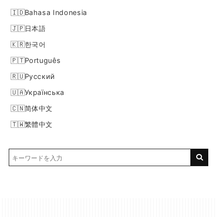
Bahasa Indonesia
日本語
한국어
Português
Русский
Українська
简体中文
繁體中文