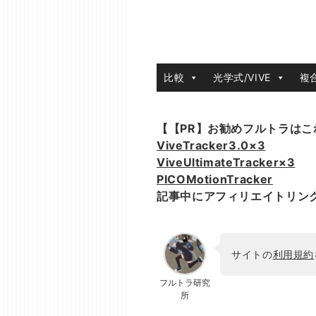
比較
光学式/VIVE
複
【【PR】お勧めフルトラはこ
ViveTracker3.0×3
ViveUltimateTracker×3
PICOMotionTracker
記事中にアフィリエイトリン
サイトの
利用規約
フルトラ研究
所