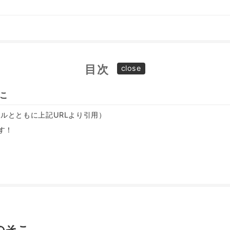
目次
こ
ムネイルとともに上記URLより引用）
す！
のそこ