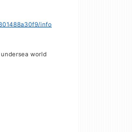
801488a30f9/info
rsea world