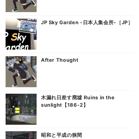
JP Sky Garden -日本人集会所-［JP］
After Thought
木漏れ日差す廃墟 Ruins in the
sunlight【186-2】
昭和と平成の狭間