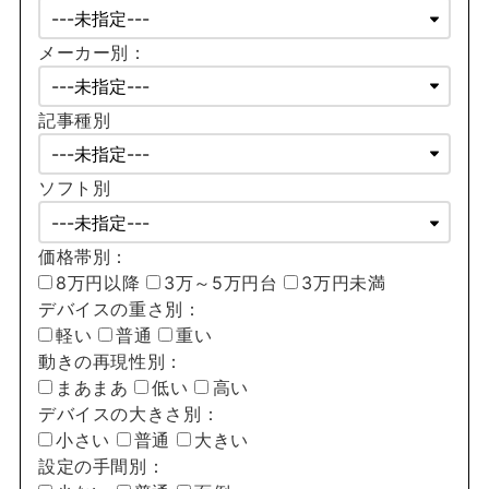
メーカー別：
記事種別
ソフト別
価格帯別：
8万円以降
3万～5万円台
3万円未満
デバイスの重さ別：
軽い
普通
重い
動きの再現性別：
まあまあ
低い
高い
デバイスの大きさ別：
小さい
普通
大きい
設定の手間別：