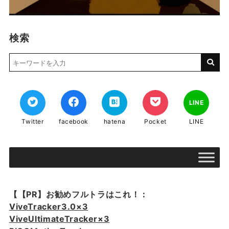
検索
LINE
Twitter
facebook
hatena
Pocket
LINE
【【PR】お勧めフルトラはこれ！：
ViveTracker3.0×3
ViveUltimateTracker×3