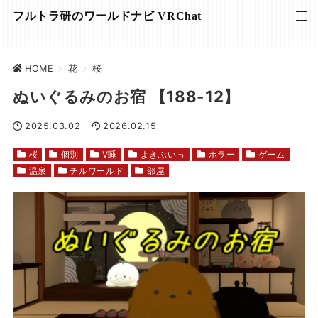
フルトラ研のワールドナビ VRChat
HOME
>
花
>
桜
ぬいぐるみのお宿 【188-12】
2025.03.02
2026.02.15
桜
個別
V睡
よきぶいっ
ホラー
ゲーム
温泉
チルワールド
部屋