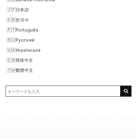
日本語
한국어
Português
Русский
Українська
简体中文
繁體中文