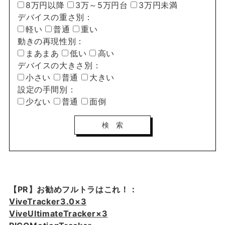
8万円以降
3万～5万円台
3万円未満
デバイスの重さ別：
軽い
普通
重い
動きの再現性別：
まあまあ
低い
高い
デバイスの大きさ別：
小さい
普通
大きい
設定の手間別：
少ない
普通
面倒
【PR】お勧めフルトラはこれ！：
ViveTracker3.0×3
ViveUltimateTracker×3