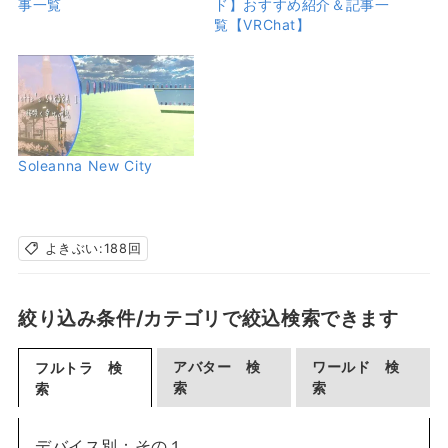
事一覧
ド】おすすめ紹介＆記事一
覧【VRChat】
Soleanna New City
よきぶい:188回
絞り込み条件/カテゴリで絞込検索できます
アバター 検
ワールド 検
フルトラ 検
索
索
索
デバイス別：その１