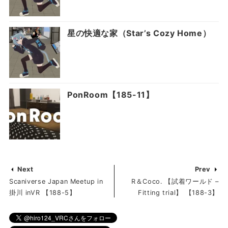
星の快適な家（Star’s Cozy Home）
PonRoom【185-11】
Next
Prev
Scaniverse Japan Meetup in
R＆Coco․ 【試着ワールド –
掛川 inVR 【188-5】
Fitting trial】 【188-3】