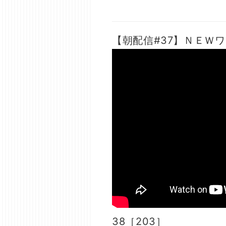
【朝配信#37】ＮＥＷワ
38［203］