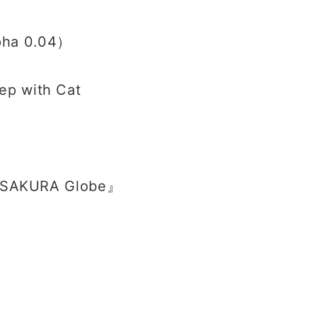
lpha 0․04）
 with Cat
SAKURA Globe』