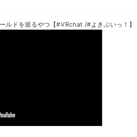
ールドを巡るやつ【#VRchat /#よきぶいっ！】