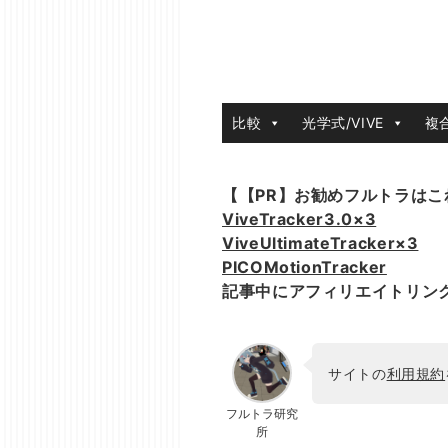
比較
光学式/VIVE
複
【【PR】お勧めフルトラはこ
ViveTracker3.0×3
ViveUltimateTracker×3
PICOMotionTracker
記事中にアフィリエイトリン
サイトの
利用規約
フルトラ研究
所