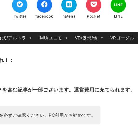
LINE
Twitter
facebook
hatena
Pocket
LINE
合式/アルトラ
IMU/ユニモ
VD/仮想/他
VRゴーグル
れ！：
クを含む記事が一部ございます。運営費用に充てられます。
を必ずご確認ください。PC利用がお勧めです。