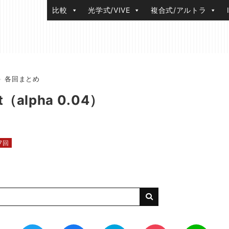
比較
光学式/VIVE
複合式/アルトラ
>
各回まとめ
est（alpha 0․04）
7回