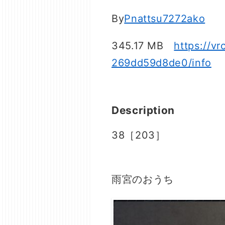
By
Pnattsu7272ako
345.17 MB
https://v
269dd59d8de0/info
Description
38［203］
雨宮のおうち