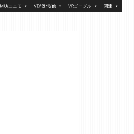
IMU/ユニモ
VD/仮想/他
VRゴーグル
関連