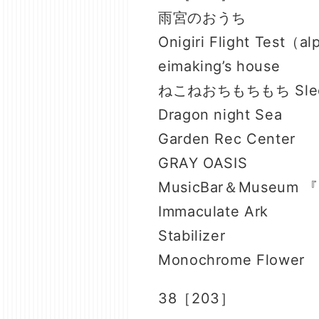
雨宮のおうち
Onigiri Flight Test（a
eimaking’s house
ねこねおちもちもち Sleep
Dragon night Sea
Garden Rec Center
GRAY OASIS
MusicBar＆Museum 『
Immaculate Ark
Stabilizer
Monochrome Flower
38［203］