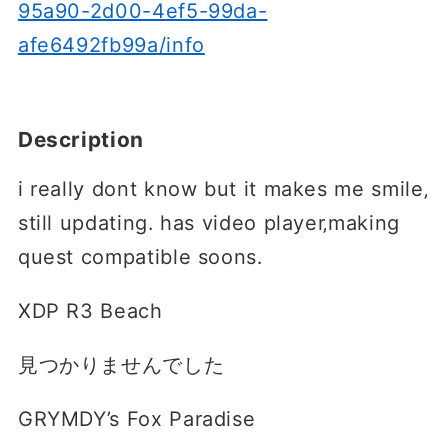
95a90-2d00-4ef5-99da-
afe6492fb99a/info
Description
i really dont know but it makes me smile‚
still updating․ has video player‚making
quest compatible soons․
XDP R3 Beach
見つかりませんでした
GRYMDY’s Fox Paradise