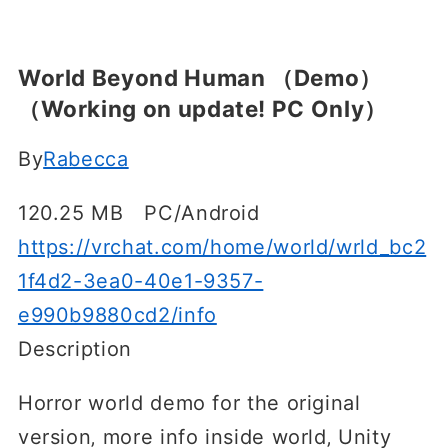
World Beyond Human （Demo）
（Working on updateǃ PC Only）
By
Rabecca
120.25 MB PC/Android
https://vrchat.com/home/world/wrld_bc2
1f4d2-3ea0-40e1-9357-
e990b9880cd2/info
Description
Horror world demo for the original
version‚ more info inside world‚ Unity