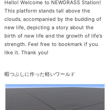
Helloǃ Welcome to NEWGRASS Stationǃ
This platform stands tall above the
clouds‚ accompanied by the budding of
new life‚ depicting a story about the
birth of new life and the growth of life’s
strength․ Feel free to bookmark if you
like it․ Thank youǃ
暇つぶしに作った軽いワールド