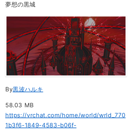
夢想の黒城
By
黒波ハルキ
58.03 MB
https://vrchat.com/home/world/wrld_770
1b3f6-1849-4583-b06f-