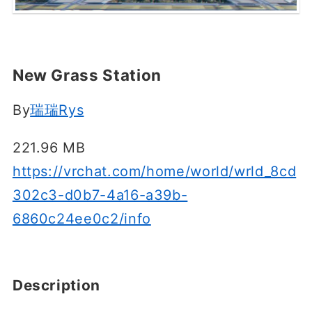
New Grass Station
By
瑞瑞Rys
221.96 MB
https://vrchat.com/home/world/wrld_8cd
302c3-d0b7-4a16-a39b-
6860c24ee0c2/info
Description