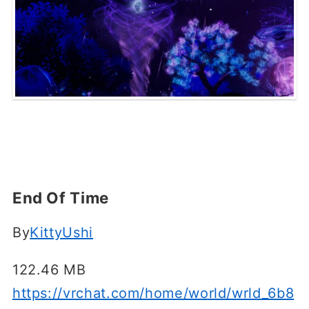
End Of Time
By
KittyUshi
122.46 MB
https://vrchat.com/home/world/wrld_6b8