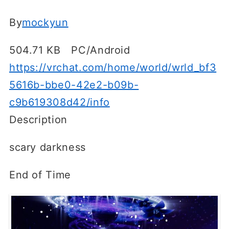
By
mockyun
504.71 KB PC/Android
https://vrchat.com/home/world/wrld_bf3
5616b-bbe0-42e2-b09b-
c9b619308d42/info
Description
scary darkness
End of Time