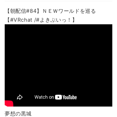
【朝配信#84】ＮＥＷワールドを巡る
【#VRchat /#よきぶいっ！】
夢想の黒城