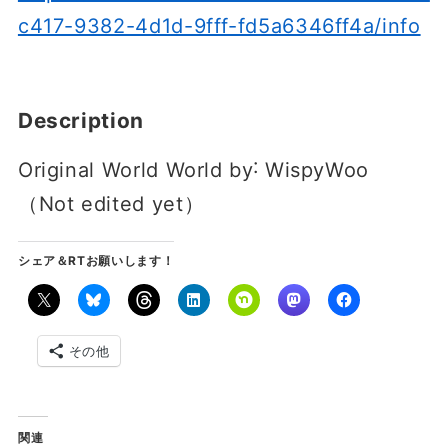
c417-9382-4d1d-9fff-fd5a6346ff4a/info
Description
Original World World by˸ WispyWoo
（Not edited yet）
シェア＆RTお願いします！
その他
関連