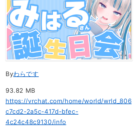
By
わらです
93.82 MB
https://vrchat.com/home/world/wrld_806
c7cd2-2a5c-417d-bfec-
4c24c48c9130/info