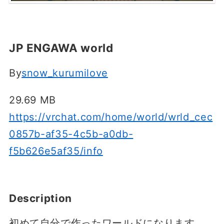
JP ENGAWA world
By
snow_kurumilove
29.69 MB
https://vrchat.com/home/world/wrld_cec
0857b-af35-4c5b-a0db-
f5b626e5af35/info
Description
初めて自分で作ったワールドになります。