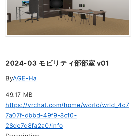
2024-03 モビリティ部部室 v01
By
AGE-Ha
49.17 MB
https://vrchat.com/home/world/wrld_4c7
7a07f-dbbd-49f9-8cf0-
28de7d8fa2a0/info