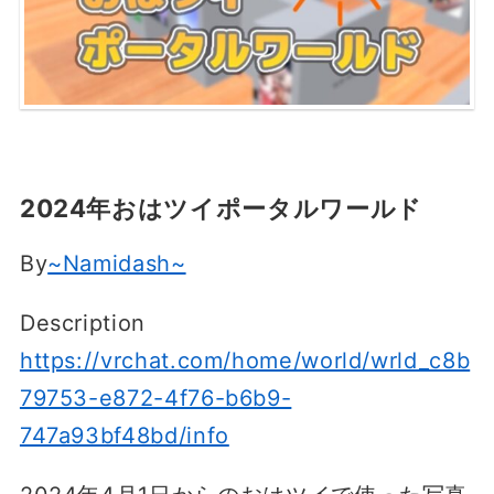
2024年おはツイポータルワールド
By
~Namidash~
Description
https://vrchat.com/home/world/wrld_c8b
79753-e872-4f76-b6b9-
747a93bf48bd/info