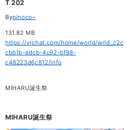
T 202
By
pinoco~
131.82 MB
https://vrchat.com/home/world/wrld_c2c
cbb1b-edcb-4c92-bf98-
c48223d6c812/info
MIHARU誕生祭
MIHARU誕生祭