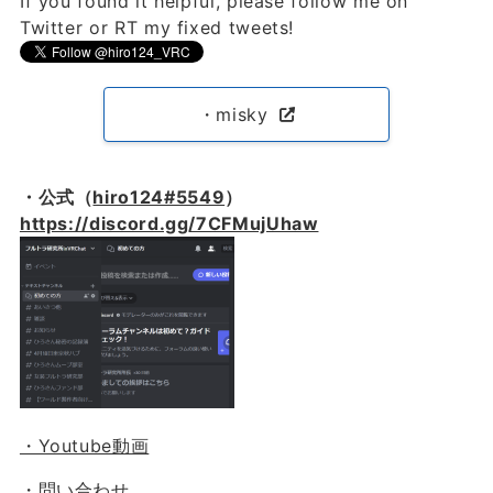
If you found it helpful, please follow me on
Twitter or RT my fixed tweets!
・misky
・公式（
hiro124#5549
）
https://discord.gg/7CFMujUhaw
・Youtube動画
・問い合わせ