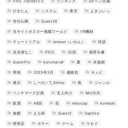
VIVE Tracker3.0
ランキング
QVペン完備
びきたん
システム
夜空
よきぶいっ
寺社仏閣
Quest3S
当サイトポスター掲載ワールド
VR機材
チュートリアル
ianwan（いわん）
対談
浜名湖なこ
PICO
32回
推荐头像
QuestPro
kuromaru9
夏
水族館
寄稿
2025年3月
価格別
キュビ
展示
しーの／T_Shiino
島
ジャンル
ベンチマーク計測
玄人向け
IMU方式
飲酒
48回
花
rebocap
komado
食醋
えも研
Quest2
Sephira
喫茶店
ホラー
ゲーム
ケセド