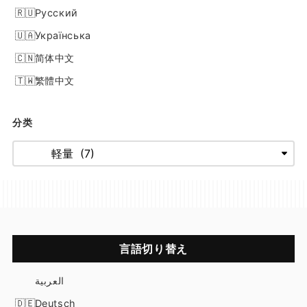
Русский
Українська
简体中文
繁體中文
分类
言語切り替え
العربية
Deutsch