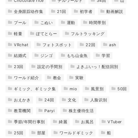
Chocolate rice
チルワールド
34回
山
全身跟踪动作集
21回
初学者
動画解説
プール
こぬい
運動
時間帯別
軽量
ぽてとらー
フルトラッキング
VRchat
フォトスポット
22回
ash
結婚式
ジンゴ
もち山金魚
学習
23回
設定の手間別
よきぶいっ！配信回別
ワールド紹介
教会
実験
ギミック、ギミック集
mio
風景別
50回
おえかき
24回
文化
人脸识别
教育機関
Paryi
株主優待生活
季節/年間行事別
綺麗
お風呂
VTuber
25回
部屋
ワールドギミック
船