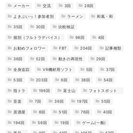
メーカー
交流
3回
28回
よきぶいっ！参加者別
ラーメン
和風・和
35回
30回
比較検証
個別（フルトラデバイス）
98回
4回
お勧めフォロワー
FBT
204回
記事種類
36回
52回
動きの再現性
29回
全身追踪
VR機材用ソフト
5回
37回
53回
203回
6回
38回
54回
指トラ
196回
富士山
フォトスポット
音楽
7回
39回
197回
55回
居酒屋
8回
51回
76回
40回
194回
56回
19回
ゲーム(一般)