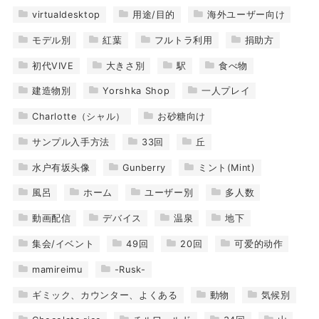
virtualdesktop
用途/目的
海外ユーザー向け
モデル別
紅葉
フルトラ利用
捐助方
初代VIVE
大きさ別
駅
食べ物
建造物別
Yorshka Shop
一人プレイ
Charlotte（シャル）
お砂糖向け
サンプル入手方法
33回
丘
水户有坂头像
Gunberry
ミント(Mint)
風呂
ホーム
ユーザー別
多人数
動画配信
デバイス
温泉
地下
集会/イベント
49回
20回
可爱的动作
mamireimu
-Rusk-
ギミック、カウンター、よくある
動物
気候別