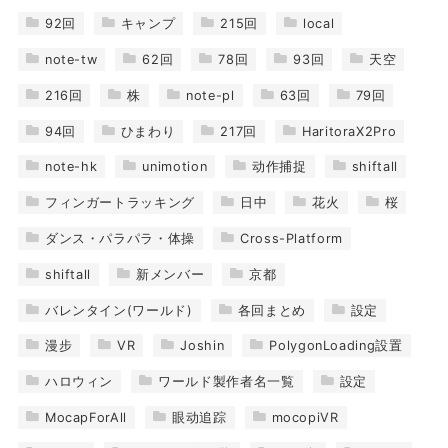
92回
キャンプ
215回
local
note-tw
62回
78回
93回
天空
216回
株
note-pl
63回
79回
94回
ひまわり
217回
HaritoraX2Pro
note-hk
unimotion
动作捕捉
shiftall
フィンガートラッキング
日中
花火
桜
ダンス・パラパラ・体操
Cross-Platform
shiftall
新メンバー
京都
バレンタイン(ワールド)
各回まとめ
設定
漫步
VR
Joshin
PolygonLoading設置
ハロウィン
ワールド製作者名一覧
設定
MocapForAll
眼动追踪
mocopiVR