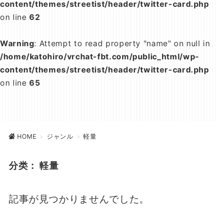
content/themes/streetist/header/twitter-card.php
on line
62
Warning
: Attempt to read property "name" on null in
/home/katohiro/vrchat-fbt.com/public_html/wp-
content/themes/streetist/header/twitter-card.php
on line
65
HOME
>
ジャンル
>
軽量
分类：
軽量
記事が見つかりませんでした。