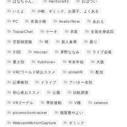
はなちゃん。
HaritoraX2
おはつい
いとよ
小物、ギミック、お菓子、よくある
PC
衣装小物
AvatorNow
あおえ
TopazChat
ケーキ
衣装
女装全身追踪
空影雑貨舗
晴
新人倉庫
曇り
31回
mocopi
茅野ななみ
ライブ会場
重さ別
Yubitora+
年末年始
大阪
VRCワールド研おススメ
slimeVR
配信
記事種別
ドライブ
アバター名別
初心者おススメ
公園
比較調査
VRゴーグル
季節連動
V睡
celenon
picomotiontracker
猫屋敷やよい
WebcamMotionCapture
ギミック