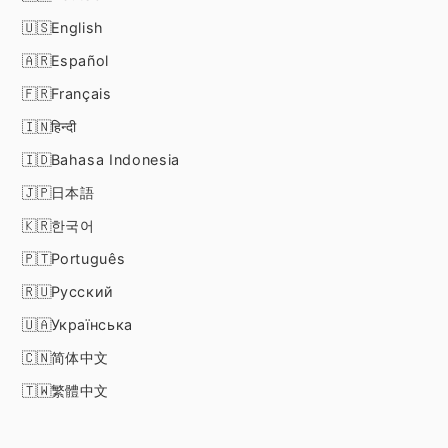
English
Español
Français
हिन्दी
Bahasa Indonesia
日本語
한국어
Português
Русский
Українська
简体中文
繁體中文