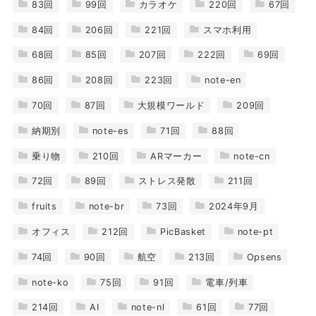
83回
99回
カラオケ
220回
67回
84回
206回
221回
スマホ利用
68回
85回
207回
222回
69回
86回
208回
223回
note-en
70回
87回
大規模ワールド
209回
納期別
note-es
71回
88回
乗り物
210回
ARマーカー
note-cn
72回
89回
ストレス発散
211回
fruits
note-br
73回
2024年9月
オフィス
212回
PicBasket
note-pt
74回
90回
航空
213回
Opsens
note-ko
75回
91回
電車/列車
214回
AI
note-nl
61回
77回