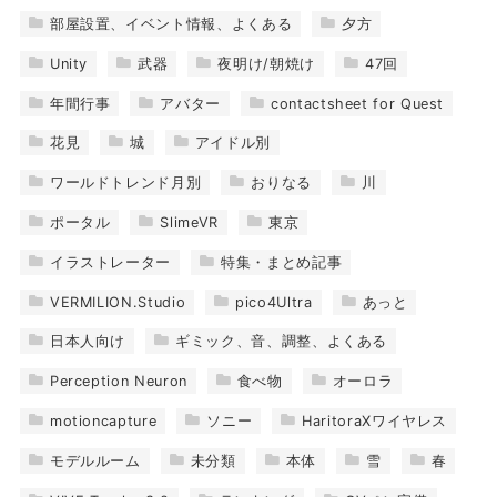
部屋設置、イベント情報、よくある
夕方
Unity
武器
夜明け/朝焼け
47回
年間行事
アバター
contactsheet for Quest
花見
城
アイドル別
ワールドトレンド月別
おりなる
川
ポータル
SlimeVR
東京
イラストレーター
特集・まとめ記事
VERMILION.Studio
pico4Ultra
あっと
日本人向け
ギミック、音、調整、よくある
Perception Neuron
食べ物
オーロラ
motioncapture
ソニー
HaritoraXワイヤレス
モデルルーム
未分類
本体
雪
春