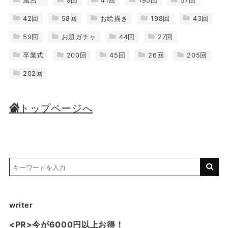
風呂
9回
41回
195回
57回
42回
58回
お絵描き
198回
43回
59回
お題ガチャ
44回
27回
卒業式
200回
45回
26回
205回
202回
トップページへ
writer
<PR>今が6000円以上お得！