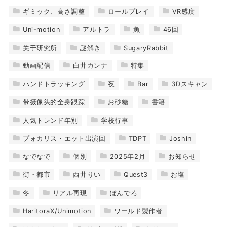
ギミック、高さ調整
ロールプレイ
VR感度
Uni-motion
アルトラ
魚
46回
关于研究所
謎解き
SugaryRabbit
動画配信
白井カンナ
特集
ハンドトラッキング
夜
Bar
3Dスキャン
带摄像头的全身跟踪
お砂糖
書籍
人気トレンド年別
学校行事
プォカリス・エット出演回
TDPT
Joshin
なでなで
個別
2025年2月
お知らせ
街・都市
西井りい
Quest3
お塩
冬
リアル再現
ぽんでろ
HaritoraX/Unimotion
ワールド製作者