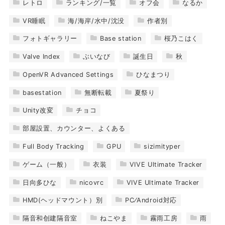
レトロ
ランキング/一覧
オフ会
なるか
VR睡眠
海/海岸/水中/沈没
作者別
フォトギャラリー
Base station
桜乃こはく
Valve Index
ぶいなび
誕生日
秋
OpenVR Advanced Settings
ひなまつり
basestation
無断転載
夏祭り
Unity改変
チョコ
部屋設置、カウンター、よくある
Full Body Tracking
GPU
sizimityper
ゲーム（一般）
衣装
VIVE Ultimate Tracker
日向多ひな
nicovrc
VIVE Ultimate Tracker
HMD(ヘッドマウント）別
PC⁄Android対応
隔音和创建隔音室
ねこやま
霧雨工房
雨