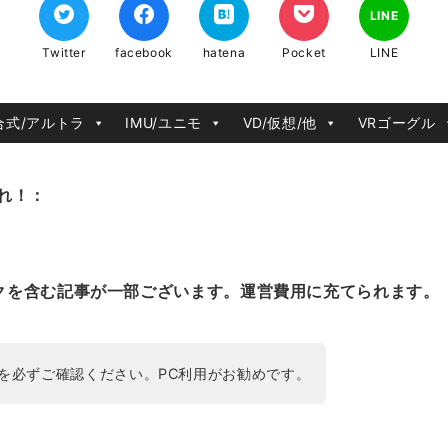
LINE
Twitter
facebook
hatena
Pocket
LINE
合式/アルトラ
IMU/ユニモ
VD/仮想/他
VRゴーグル
れ！：
クを含む記事が一部ございます。運営費用に充てられます。
を必ずご確認ください。PC利用がお勧めです。