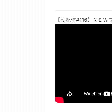
【朝配信#116】ＮＥＷワ