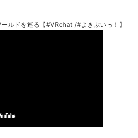
ールドを巡る【#VRchat /#よきぶいっ！】