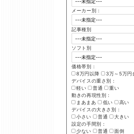
メーカー別：
記事種別
ソフト別
価格帯別：
8万円以降
3万～5万円
デバイスの重さ別：
軽い
普通
重い
動きの再現性別：
まあまあ
低い
高い
デバイスの大きさ別：
小さい
普通
大きい
設定の手間別：
少ない
普通
面倒