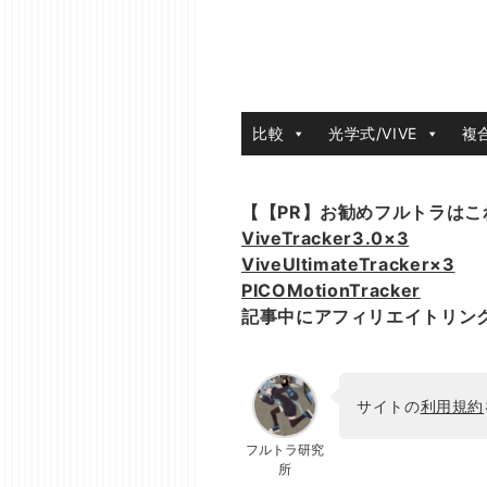
比較
光学式/VIVE
複
【【PR】お勧めフルトラはこ
ViveTracker3.0×3
ViveUltimateTracker×3
PICOMotionTracker
記事中にアフィリエイトリン
サイトの
利用規約
フルトラ研究
所