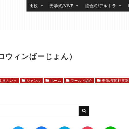
比較
光学式/VIVE
複合式/アルトラ
ハロウィンばーじょん）
よきぶいっ
ジャンル
ホーム
ワールド紹介
季節/年間行事別