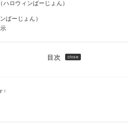
む（ハロウィンばーじょん）
ィンばーじょん）
表示
目次
す！