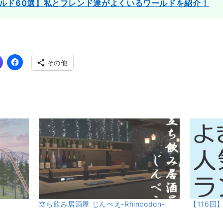
ルド60選】私とフレンド達がよくいるワールドを紹介！
その他
立ち飲み居酒屋 じんべえ-Rhincodon-
【116回