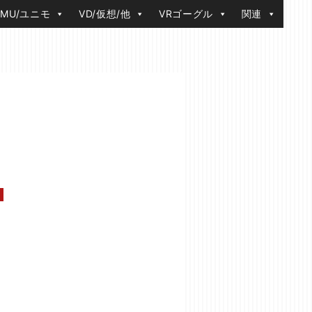
IMU/ユニモ
VD/仮想/他
VRゴーグル
関連