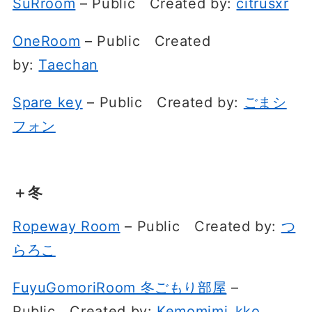
SuRroom
– Public
Created by:
citrusxr
OneRoom
– Public
Created
by:
Taechan
Spare key
– Public
Created by:
ごまシ
フォン
＋冬
Ropeway Room
– Public
Created by:
つ
らろこ
FuyuGomoriRoom 冬ごもり部屋
–
Public
Created by:
Kemomimi_kko