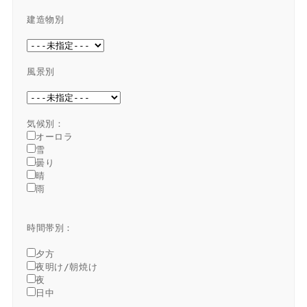
建造物別
風景別
オーロラ
雪
曇り
晴
雨
時間帯別：
夕方
夜明け/朝焼け
夜
日中