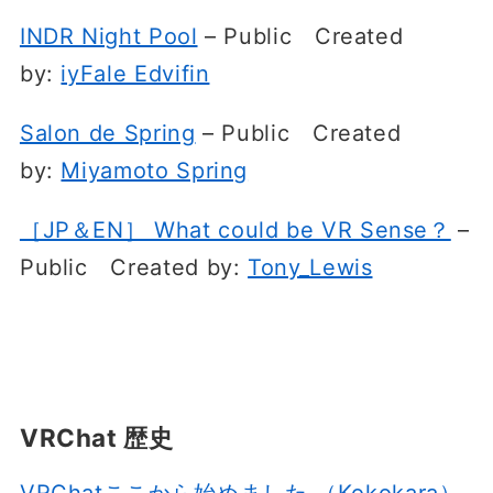
INDR Night Pool
– Public
Created
by:
iyFale Edvifin
Salon de Spring
– Public
Created
by:
Miyamoto Spring
［JP＆EN］ What could be VR Sense？
–
Public
Created by:
Tony_Lewis
VRChat 歴史
VRChatここから始めました （Kokokara）