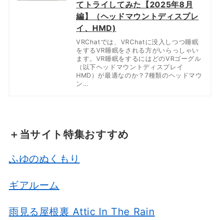
てトライしてみた【2025年8月
編】（ヘッドマウントディスプレ
イ、HMD)
VRChatでは、VRChatに没入しつつ睡眠
をするVR睡眠をされる方がいらっしゃい
ます。VR睡眠をするにはどのVRゴーグル
（以下ヘッドマウントディスプレイ
HMD）が最適なのか？7種類のヘッドマウ
ン…
＋当サイト特集おすすめ
ふゆのぬくもり
ギアルーム
雨見る屋根裏 Attic In The Rain