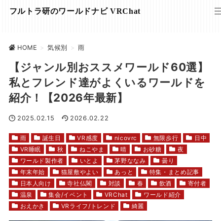
フルトラ研のワールドナビ VRChat
HOME
>
気候別
>
雨
【ジャンル別おススメワールド60選】
私とフレンド達がよくいるワールドを
紹介！【2026年最新】
2025.02.15
2026.02.22
雨
誕生日
VR感度
nicovrc
無限歩行
日中
VR睡眠
秋
ねこやま
晴
お砂糖
夜
ワールド製作者
いとよ
茅野ななみ
曇り
年末年始
猫屋敷やよい
あっと
特集・まとめ記事
日本人向け
寺社仏閣
対談
春
飲酒
寄付者
温泉
集会/イベント
VRChat
ワールド紹介
おえかき
VRライフ/トレンド
綺麗