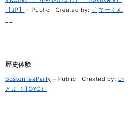
【JP】
– Public
Created by:
-ˋˏてーくん
ˊˎ-
歴史体験
BostonTeaParty
– Public
Created by:
い
とよ（ITOYO）