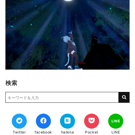
検索
LINE
Twitter
facebook
hatena
Pocket
LINE