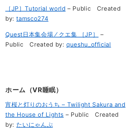
［JP］Tutorial world
– Public
Created
by:
tamsco274
Quest日本集会場 ⁄ クエ集 ［JP］
–
Public
Created by:
queshu_official
ホーム（VR睡眠）
宵桜と灯りのおうち – Twilight Sakura and
the House of Lights
– Public
Created
by:
たいにゃんぷ