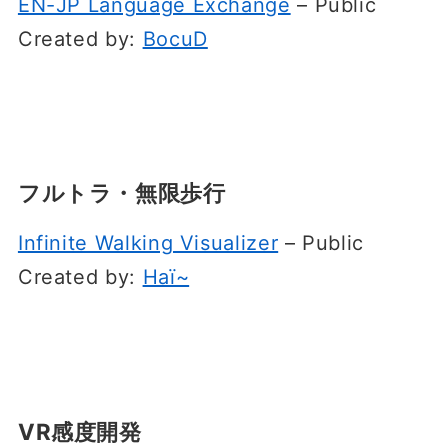
EN-JP Language Exchange
– Public
Created by:
BocuD
フルトラ・無限歩行
Infinite Walking Visualizer
– Public
Created by:
Haï~
VR感度開発