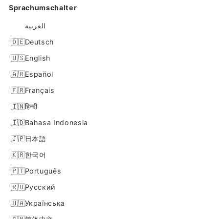
Sprachumschalter
العربية
Deutsch
English
Español
Français
हिन्दी
Bahasa Indonesia
日本語
한국어
Português
Русский
Українська