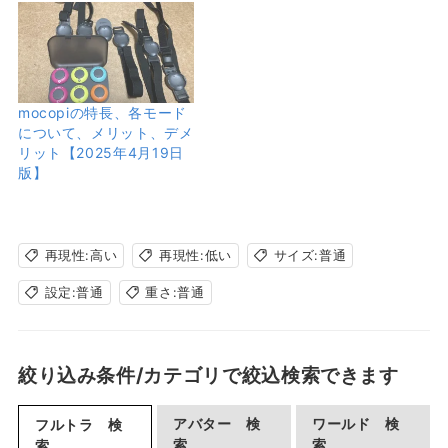
mocopiの特長、各モード
について、メリット、デメ
リット【2025年4月19日
版】
再現性:高い
再現性:低い
サイズ:普通
設定:普通
重さ:普通
絞り込み条件/カテゴリで絞込検索できます
アバター 検
ワールド 検
フルトラ 検
索
索
索