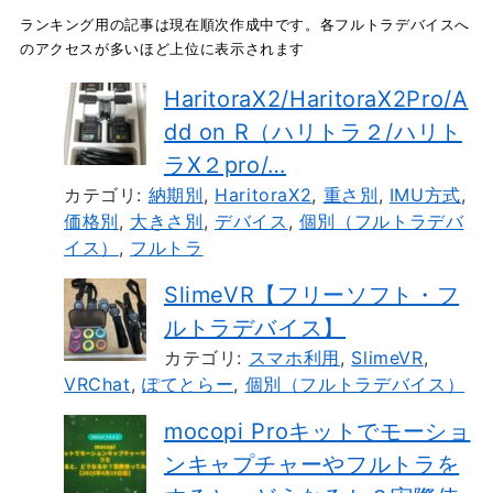
ランキング用の記事は現在順次作成中です。各フルトラデバイスへ
のアクセスが多いほど上位に表示されます
HaritoraX2/HaritoraX2Pro/A
dd on R（ハリトラ２/ハリト
ラX２pro/…
カテゴリ:
納期別
,
HaritoraX2
,
重さ別
,
IMU方式
,
価格別
,
大きさ別
,
デバイス
,
個別（フルトラデバ
イス）
,
フルトラ
SlimeVR【フリーソフト・フ
ルトラデバイス】
カテゴリ:
スマホ利用
,
SlimeVR
,
VRChat
,
ぽてとらー
,
個別（フルトラデバイス）
mocopi Proキットでモーショ
ンキャプチャーやフルトラを