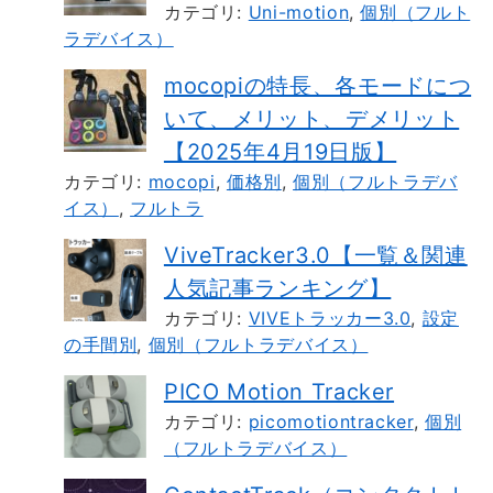
カテゴリ:
Uni-motion
,
個別（フルト
ラデバイス）
mocopiの特長、各モードにつ
いて、メリット、デメリット
【2025年4月19日版】
カテゴリ:
mocopi
,
価格別
,
個別（フルトラデバ
イス）
,
フルトラ
ViveTracker3.0【一覧＆関連
人気記事ランキング】
カテゴリ:
VIVEトラッカー3.0
,
設定
の手間別
,
個別（フルトラデバイス）
PICO Motion Tracker
カテゴリ:
picomotiontracker
,
個別
（フルトラデバイス）