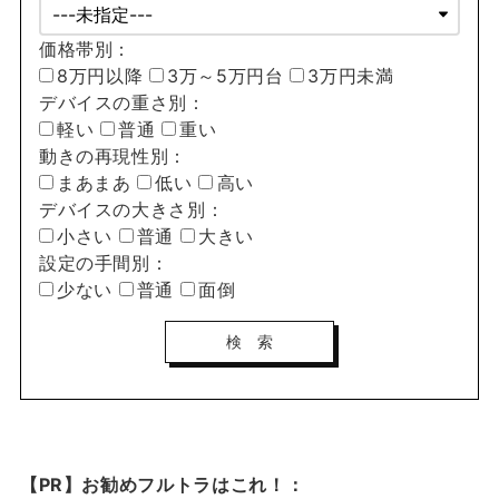
価格帯別：
8万円以降
3万～5万円台
3万円未満
デバイスの重さ別：
軽い
普通
重い
動きの再現性別：
まあまあ
低い
高い
デバイスの大きさ別：
小さい
普通
大きい
設定の手間別：
少ない
普通
面倒
【PR】お勧めフルトラはこれ！：