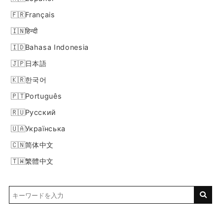
Français
हिन्दी
Bahasa Indonesia
日本語
한국어
Português
Русский
Українська
简体中文
繁體中文