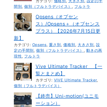
カテゴリ:
価格別
,
大きさ別
,
設定の手
間別
,
個別（フルトラデバイス）
,
フルトラ
Opsens（オプセン
ス）/Opsens＋（オプセンス
プラス）【2026年7月15日更
新】
カテゴリ:
Opsens
,
重さ別
,
価格別
,
大きさ別
,
設
定の手間別
,
個別（フルトラデバイス）
,
動きの再
現性
,
フルトラ
Vive Ultimate Tracker 【一
覧とまとめ】
カテゴリ:
VIVE Ultimate Tracker
,
個別（フルトラデバイス）
【終売】Uni-motion(ユニモ
ーション）