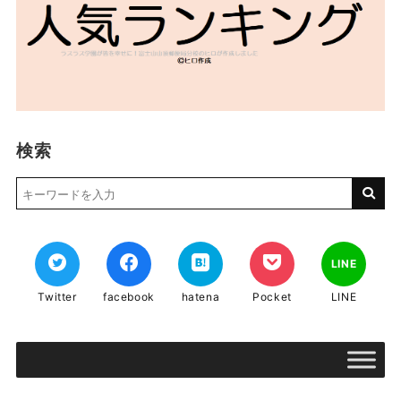
検索
LINE
Twitter
facebook
hatena
Pocket
LINE