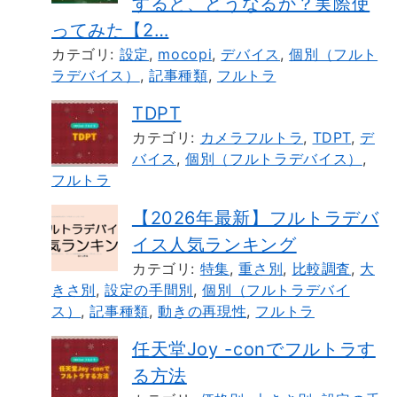
すると、どうなるか？実際使
ってみた【2…
カテゴリ:
設定
,
mocopi
,
デバイス
,
個別（フルト
ラデバイス）
,
記事種類
,
フルトラ
TDPT
カテゴリ:
カメラフルトラ
,
TDPT
,
デ
バイス
,
個別（フルトラデバイス）
,
フルトラ
【2026年最新】フルトラデバ
イス人気ランキング
カテゴリ:
特集
,
重さ別
,
比較調査
,
大
きさ別
,
設定の手間別
,
個別（フルトラデバイ
ス）
,
記事種類
,
動きの再現性
,
フルトラ
任天堂Joy -conでフルトラす
る方法