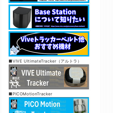
■VIVE UltimateTracker（アルトラ）
■PICOMotionTracker