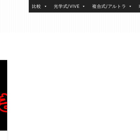
比較
光学式/VIVE
複合式/アルトラ