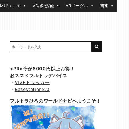
IMU/ユニモ
VD/仮想/他
VRゴーグル
関連
<PR>今が6000円以上お得！
おススメフルトラデバイス
・
VIVEトラッカー
・
Basestation2.0
フルトラひろのワールドナビへようこそ！