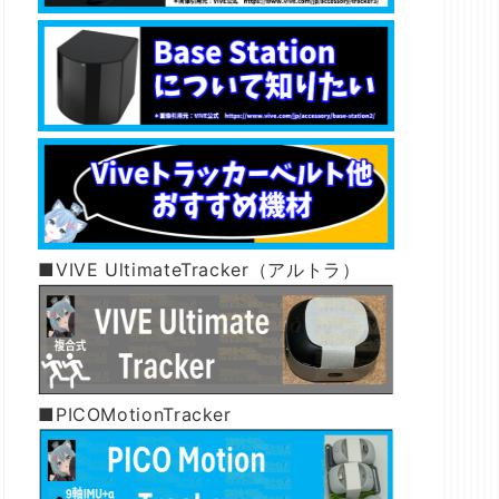
■VIVE UltimateTracker（アルトラ）
■PICOMotionTracker