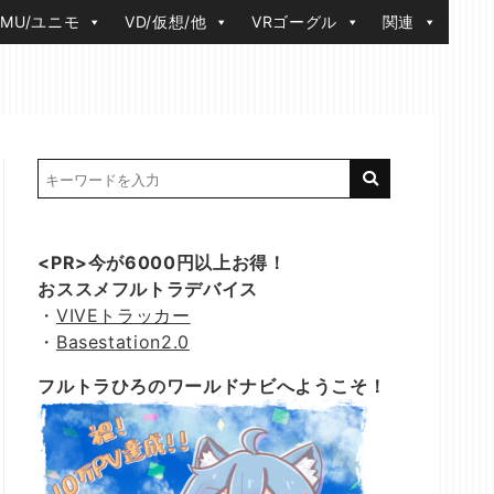
IMU/ユニモ
VD/仮想/他
VRゴーグル
関連
<PR>今が6000円以上お得！
おススメフルトラデバイス
・
VIVEトラッカー
・
Basestation2.0
フルトラひろのワールドナビへようこそ！