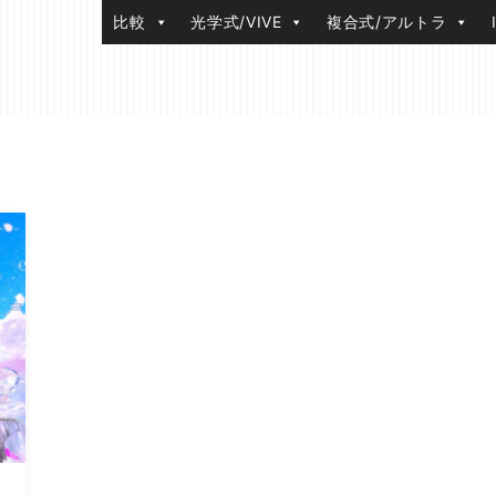
比較
光学式/VIVE
複合式/アルトラ