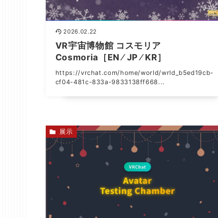
2026.02.22
VR宇宙博物館 コスモリア
Cosmoria［EN ⁄ JP ⁄ KR］
https://vrchat.com/home/world/wrld_b5ed19cb-
cf04-481c-833a-9833138ff668...
展示