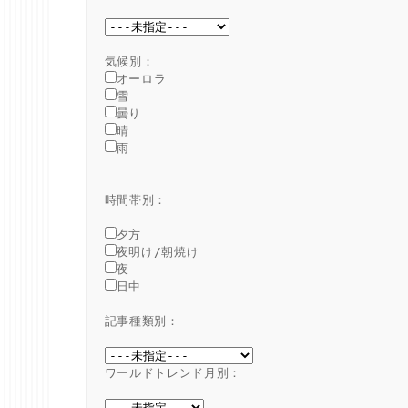
オーロラ
雪
曇り
晴
雨
時間帯別：
夕方
夜明け/朝焼け
夜
日中
記事種類別：
ワールドトレンド月別：