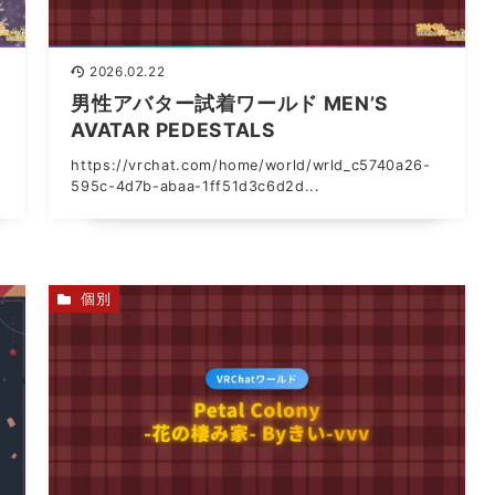
2026.02.22
男性アバター試着ワールド MEN’S
AVATAR PEDESTALS
https://vrchat.com/home/world/wrld_c5740a26-
595c-4d7b-abaa-1ff51d3c6d2d...
個別