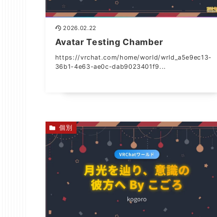
2026.02.22
Avatar Testing Chamber
https://vrchat.com/home/world/wrld_a5e9ec13-
36b1-4e63-ae0c-dab9023401f9...
個別