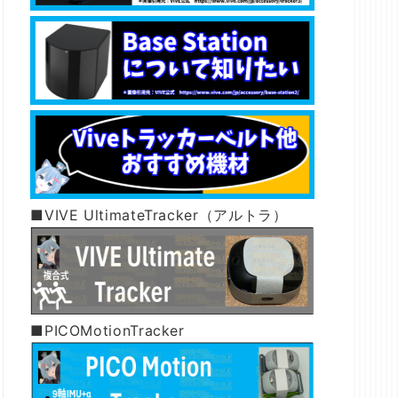
■VIVE UltimateTracker（アルトラ）
■PICOMotionTracker