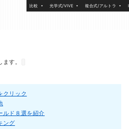
比較
光学式/VIVE
複合式/アルトラ
します。
をクリック
地
ールド８選を紹介
キング