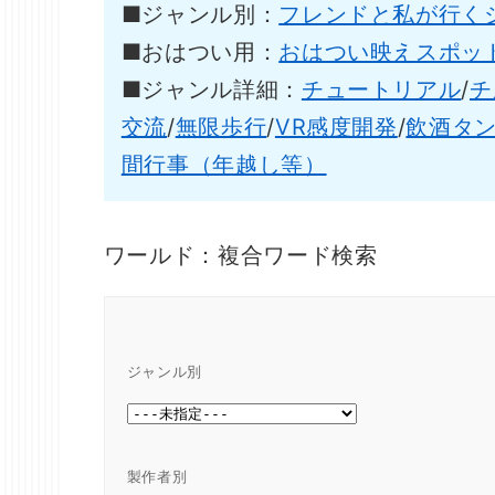
■ジャンル別：
フレンドと私が行く
■おはつい用：
おはつい映えスポッ
■ジャンル詳細：
チュートリアル
/
チ
交流
/
無限歩行
/
VR感度開発
/
飲酒タ
間行事（年越し等）
ワールド：複合ワード検索
ジャンル別
製作者別