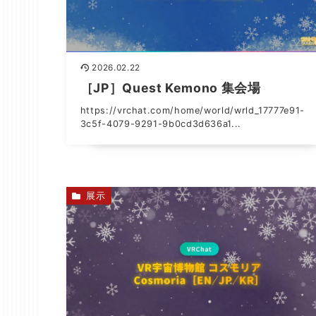
2026.02.22
［JP］Quest Kemono 集会場
https://vrchat.com/home/world/wrld_17777e91-
3c5f-4079-9291-9b0cd3d636a1...
展示