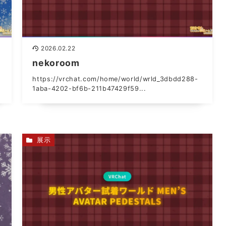
2026.02.22
nekoroom
https://vrchat.com/home/world/wrld_3dbdd288-
1aba-4202-bf6b-211b47429f59...
展示