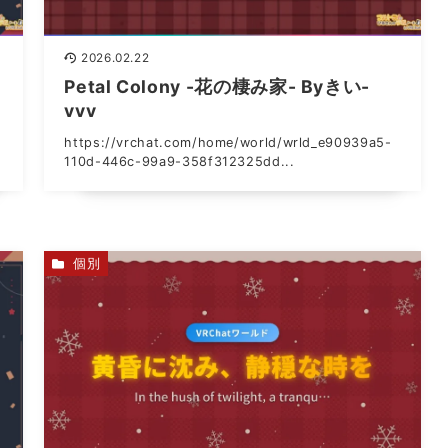
2026.02.22
Petal Colony -花の棲み家- Byきい-
vvv
https://vrchat.com/home/world/wrld_e90939a5-
110d-446c-99a9-358f312325dd...
個別