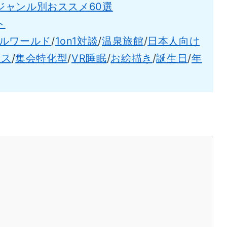
ジャンル別おススメ60選
ト
ルワールド
/
1on1対談
/
温泉旅館
/
日本人向け
ンス
/
集会特化型
/
VR睡眠
/
お絵描き
/
誕生日
/
年