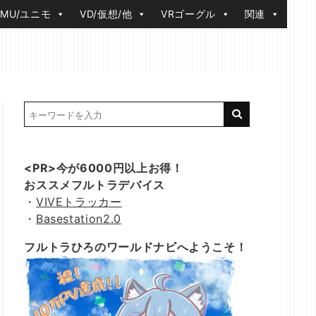
IMU/ユニモ
VD/仮想/他
VRゴーグル
関連
<PR>今が6000円以上お得！
おススメフルトラデバイス
・
VIVEトラッカー
・
Basestation2.0
フルトラひろのワールドナビへようこそ！