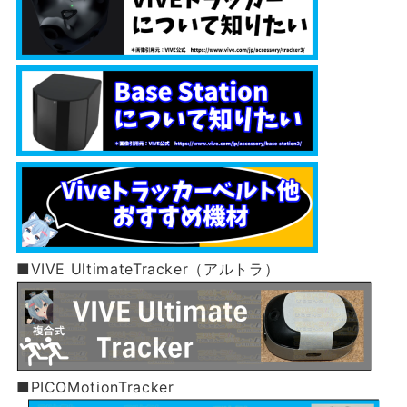
■VIVE UltimateTracker（アルトラ）
■PICOMotionTracker